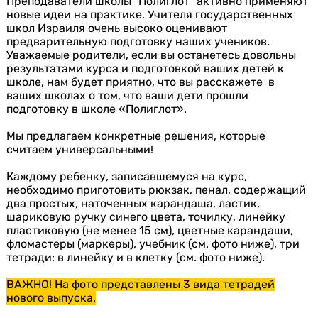
Преподаватели школы “Полиглот” активно применяют
новые идеи на практике. Учителя государственных
школ Израиля очень высоко оценивают
предварительную подготовку наших учеников.
Уважаемые родители, если вы останетесь довольны
результатами курса и подготовкой ваших детей к
школе, нам будет приятно, что вы расскажете в
ваших школах о том, что ваши дети прошли
подготовку в школе «Полиглот».
Мы предлагаем конкретные решения, которые
считаем универсальными!
Каждому ребенку, записавшемуся на курс,
необходимо приготовить рюкзак, пенал, содержащий
два простых, наточенных карандаша, ластик,
шариковую ручку синего цвета, точилку, линейку
пластиковую (не менее 15 см), цветные карандаши,
фломастеры (маркеры), учебник (см. фото ниже), три
тетради: в линейку и в клетку (см. фото ниже).
ВАЖНО! На фото представлены 3 вида тетрадей
нового выпуска.