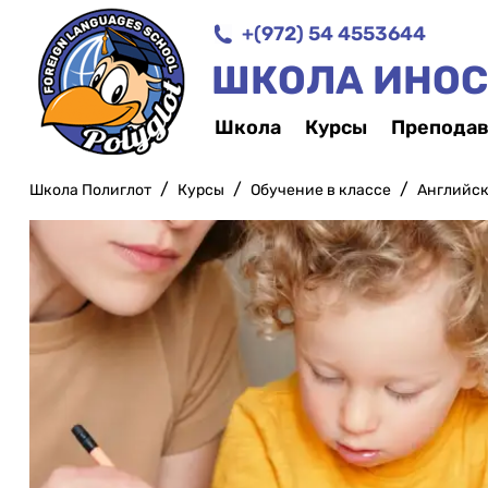
+(972) 54 4553644
ШКОЛА ИНОС
Школа
Курсы
Преподав
/
/
/
Школа Полиглот
Курсы
Обучение в классе
Английски